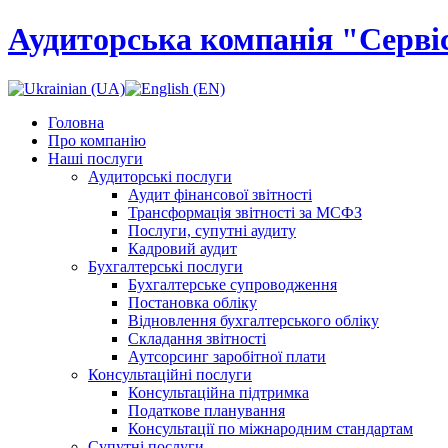
Аудиторська компанія "Сервіс
Головна
Про компанію
Наші послуги
Аудиторські послуги
Аудит фінансової звітності
Трансформація звітності за МСФЗ
Послуги, супутні аудиту
Кадровий аудит
Бухгалтерські послуги
Бухгалтерське супроводження
Постановка обліку
Відновлення бухгалтерського обліку
Складання звітності
Аутсорсинг заробітної плати
Консультаційні послуги
Консультаційна підтримка
Податкове планування
Консультації по міжнародним стандартам
Супутні послуги