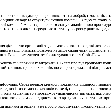
ення основних факторів, що впливають на добробут компанії, а т
 оцінки складу та структури активів компанії, їх руху та стану, 
йкості компанії. Аналіз фінансового стану є аналітичною процеду
звиток. Також аналіз передбачає наступну розробку рішень щодо
я діяльністю організації за допомогою показників, які дозволя
ння на підприємстві дозволяє не лише спланувати діяльність, в
рішення. Важливим елементом бюджетування є
звіт Cash -Flow.
 коштів та напрямки їх витрачання. В звіт про рух грошових ко
очний залишок грошових коштів, що є в розпорядженні підприємст
інформації. Серед великої кількості показників діяльності підп
сті одних і тих самих показників може бути кардинально різною 
 і
тому керівництво впроваджує управлінську звітність, яка опе
для кожного окремого підприємства із врахуванням наступних при
ля прийняття рішень, а не просто інформувати її користувачів про