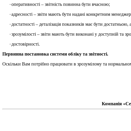
·
оперативності – звітність повинна бути вчасною;
·
адресності – звіти мають бути надані конкретним менеджер
·
достатності – деталізація показників має бути достатньою, 
·
зрозумілості – звіти мають бути виконані у доступній та зр
·
достовірності.
Первинна постановка системи обліку та звітності.
Оскільки
Вам потрібно працювати в зрозумілому
та нормально
Компанія «Сер