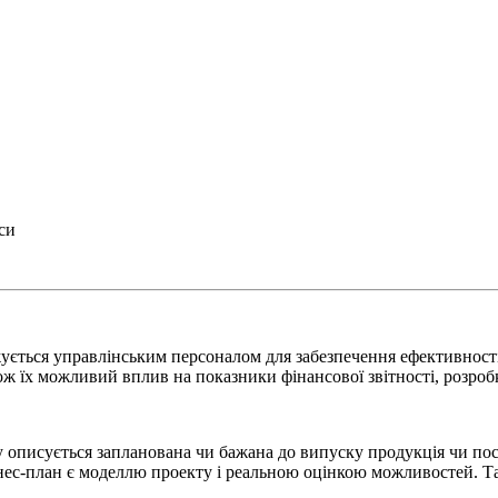
си
ується управлінським персоналом для забезпечення ефективності 
кож їх можливий вплив на показники фінансової звітності, розроб
у описується запланована чи бажана до випуску продукція чи пос
ізнес-план є моделлю проекту і реальною оцінкою можливостей. Т