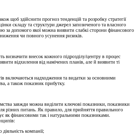
акож щоб здійснити прогноз тенденцій та розробку стратегії
оцінки складу та структури джерел запозиченого та власного
рою за допомого
якої
можна виявити слабкі сторони фінансового
 зниження чи повного усунення ризиків.
ють визначити внесок кожного підрозділу/центру в процес
иявити відхилення
від намічених планів, але й виявити ті
штів включаються надходження та видатки за основними
ва, а також показник прибутку.
риємства завжди можна виділити ключові показники, показники
для різних питань. Як правило, для прийняття правильного
рує як фінансовими так і натуральними показниками.
нципів:
 діяльність компанії;