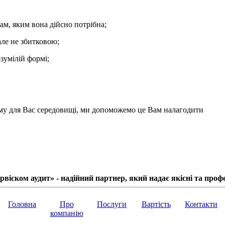
ам, яким вона дійсно потрібна;
але не збитковою;
озумілій формі;
му
для Вас середовищі, ми допоможемо це Вам налагодити
віском аудит» - надійний партнер, який надає якісні та профе
Головна
Про
Послуги
Вартість
Контакти
компанію