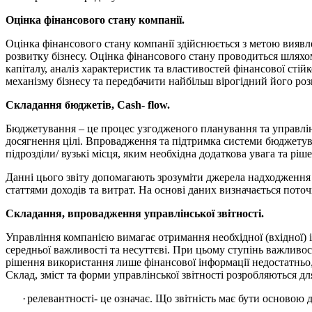
Оцінка фінансового стану компанії.
Оцінка фінансового стану компанії здійснюється з метою виявл
розвитку бізнесу. Оцінка фінансового стану проводиться шляхом
капіталу, аналіз характеристик та властивостей фінансової сті
механізму бізнесу та передбачити найбільш вірогідний його ро
Складання бюджетів, Cash- flow.
Бюджетування – це процес узгодженого планування та управлінн
досягнення цілі. Впровадження та підтримка системи бюджетува
підрозділи/ вузькі місця, яким необхідна додаткова увага та 
Данні цього звіту допомагають зрозуміти джерела надходження
статтями доходів та витрат. На основі даних визначається пот
Складання, впровадження управлінської звітності.
Управління компанією вимагає отримання необхідної (вхідної) 
середньої важливості та несуттєві. При цьому ступінь важливо
рішення використання лише фінансової інформації недостатньо,
Склад, зміст та форми управлінської звітності розробляються 
·
релевантності- це означає. Що звітність має бути основою д