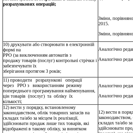
розрахункових операцій;
Зміни, порівняно
2015.
Зміни, порівняно
10) друкувати або створювати в електронній
Аналогічно редак
формі на
РРО (за виключенням автоматів з
Аналогічно редак
продажу товарів (послуг) контрольні стрічки і
забезпечувати їх
зберігання протягом 3 років;
11) проводити розрахункові операції
через РРО з використанням режиму
Аналогічно редак
попереднього програмування найменування,
Аналогічно редак
цін товарів (послуг) та обліку їх
кількості;
12) вести у порядку, встановленому
12) вести в поря
законодавством, облік товарних запасів на
законодавством, 
складах та/або за місцем їх реалізації,
складах та/або за
здійснювати продаж лише тих товарів, які
здійснювати про
відображені в такому обліку, за винятком