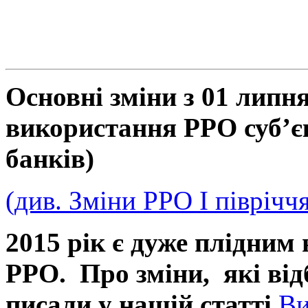
Основні зміни з 01 липня
використання РРО суб’є
банків)
(див. Зміни РРО І піврічч
2015 рік є дуже плідним 
РРО. Про зміни, які від
писали у нашій статті
Ви