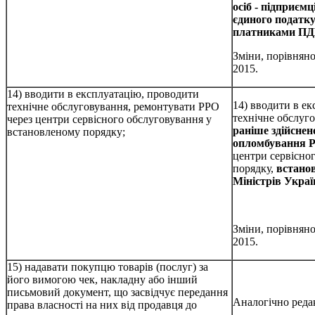
осіб - підприємц
єдиного податку
платниками ПД
Зміни, порівняно
2015.
14) вводити в експлуатацію, проводити
14) вводити в е
технічне обслуговування, ремонтувати РРО
технічне обслуг
через центри сервісного обслуговування у
раніше здійсне
встановленому порядку;
опломбування 
центри сервісно
порядку,
встано
Міністрів Украї
Зміни, порівняно
2015.
15) надавати покупцю товарів (послуг) за
його вимогою чек, накладну або інший
письмовий документ, що засвідчує передання
Аналогічно редак
права власності на них від продавця до