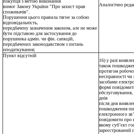
покупця з метою виконання
Аналогічно редак
вимог Закону України "Про захист прав
споживачів".
Порушення цього правила тягне за собою
відповідальність,
передбачену зазначеним законом, але не може
бути підставою для застосування до
порушника адмін. чи фін. санкцій,
передбачених законодавством з питань
оподаткування;
Пункт відсутній
16) у разі виявл
також пошкоджен
протягом робочо
несправності чи
засобами електро
формі повідомит
обслуговування,
днів
після дня виявл
пошкодження пи
електронного зв’
повідомити про 
якому суб’єкт г
зареєстрований 