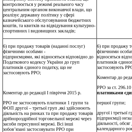
контролюється у режимі реального часу
центральним органом виконавчої влади, що
реалізує державну політику у сфері
казначейського обслуговування бюджетних
коштів, та квитків на відвідування культурно-
спортивних і видовищних закладів;
6) при продажу товарів (наданні послуг)
6) при продажу т
фізичними особами -
фізичними особам
підприємцями, які відносяться відповідно до
відносяться відп
Податкового кодексу України до груп
платників єдиног
платників єдиного податку, що не
застосовують РР
застосовують РРО;
Коментар до редак
РРО за ст. 296.
Коментар до редакції І півріччя 2015 р.
платниками єди
РРО не застосовують платники 1 групи та
першої групи;
ФОП другої – третьої груп ,які здійснюють
другої і третьої г
діяльність на ринках та при продажу товарів
підприємці) неза
дрібнороздрібної торговельної мережі через
діяльності, обся
засоби пересувної мережі. Всі інші
календарного рок
зобов’язані застосовувати РРО при