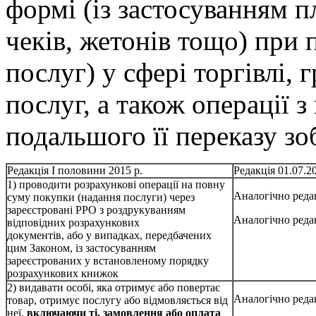
формі (із застосуванням п
чеків, жетонів тощо) при 
послуг) у сфері торгівлі,
послуг, а також операції 
подальшого її переказу зо
Редакція І половини 2015 р.
Редакція 01.07.20
1) проводити розрахункові операції на повну
Аналогічно редак
суму покупки (надання послуги) через
зареєстровані РРО з роздрукуванням
Аналогічно редак
відповідних розрахункових
документів, або у випадках, передбачених
цим Законом, із застосуванням
зареєстрованих у встановленому порядку
розрахункових книжок
2) видавати особі, яка отримує або повертає
Аналогічно редак
товар, отримує послугу або відмовляється від
неї,
включаючи ті, замовлення або оплата