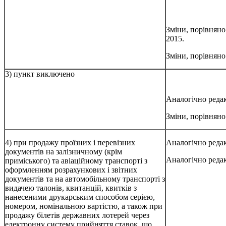
Зміни, порівняно
2015.
Зміни, порівняно 
3) пункт виключено
Аналогічно редак
Зміни, порівняно 
4) при продажу проїзних і перевізних
Аналогічно редак
документів на залізничному (крім
Аналогічно редак
приміського) та авіаційному транспорті з
оформленням розрахункових і звітних
документів та на автомобільному транспорті з
видачею талонів, квитанцій, квитків з
нанесеними друкарським способом серією,
номером, номінальною вартістю, а також при
продажу білетів державних лотерей через
електронну систему прийняття ставок, що