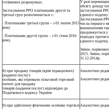
У разі перевищен
готівкових розрахунках.
обсягу доходу по
Застосування РРО платниками другої та
застосування РРО
третьої груп розпочинається з :
єдиного податку 
Застосування РР
· Платниками третьої групи – з 01 липня 2015
числа першого мі
року
виникненням так
продовжується у
· Платниками другої групи – з 01 січня 2016
періодах протяго
року.
єдиного податку.
Зміни, порівняно
2015. Зміни, порі
31.12.2014р.
8) при продажу товарів (крім підакцизних)
Аналогічно редак
(наданні послуг)
Аналогічно редак
особами, які отримали пільговий торговий
патент для продажу
товарів (надання послуг) відповідно до
Податкового кодексу України
9) при здійсненні фізичними особами торгівлі
Аналогічно редак