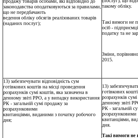
(послуг), що від
продажу товарів особами, які відповідно до
такому обліку.
законодавства оподатковуються за правилами,
що не передбачають
ведення обліку обсягів реалізованих товарів
Такі вимоги не 
(наданих послуг);
осіб - підприємц
податку та не з
Зміни, порівняно
2015.
13) забезпечувати відповідність сум
13) забезпечуват
готівкових коштів на місці проведення
готівкових кошті
розрахунків сумі коштів, яка зазначена в
розрахунків сумі 
денному звіті РРО, а у випадку використання
денному звіті РР
РК - загальній сумі продажу за
РК - загальній с
розрахунковими
розрахунковими
квитанціями, виданими з початку робочого
квитанціями, ви
дня;
дня.
Такі вимоги не