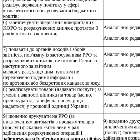
реалізує державну політику у сфері
казначейського обслуговування бюджетних
коштів;
6) забезпечувати зберігання використаних
Аналогічно редак
КОРО та розрахункових книжок протягом 3
років після їх закінчення;
Аналогічно редак
7) подавати до органів доходів і зборів
Аналогічно редак
звітність, пов'язану із застосуванням РРО та
розрахункових книжок, не пізніше 15 числа
Аналогічно редак
наступного за звітним
місяця у разі, якщо цим пунктом не
передбачено подання інформації
по дротових або бездротових каналах зв'язку.
8) реалізовувати товари (надавати послуги) за
Аналогічно редак
умови наявності цінника на товар (меню,
прейскуранта, тарифу на послугу, що
Аналогічно редак
надається) у грошовій одиниці України;
9) щоденно друкувати на РРО (за
9) щоденно друк
виключенням автоматів з продажу товарів
виключенням авт
(послуг) фіскальні звітні чеки у разі
(послуг) фіскальн
здійснення розрахункових операцій
і
здійснення розр
забезпечувати їх зберігання в книгах обліку