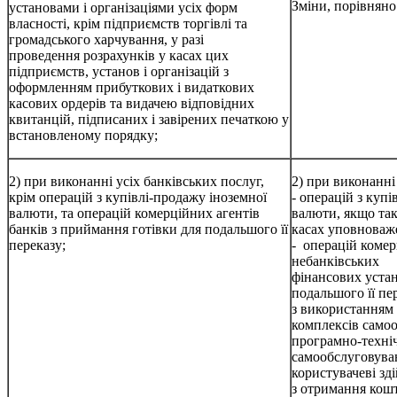
Зміни, порівняно 
установами і організаціями усіх форм
власності, крім підприємств торгівлі та
громадського харчування, у разі
проведення розрахунків у касах цих
підприємств, установ і організацій з
оформленням прибуткових і видаткових
касових ордерів та видачею відповідних
квитанцій, підписаних і завірених печаткою у
встановленому порядку;
2) при виконанні усіх банківських послуг,
2) при виконанні
крім операцій з купівлі-продажу іноземної
- операцій з купі
валюти, та операцій комерційних агентів
валюти, якщо так
банків з приймання готівки для подальшого її
касах уповноваж
переказу;
- операцій комер
небанківських
фінансових устан
подальшого її пе
з використанням
комплексів самоо
програмно-техні
самообслуговува
користувачеві зд
з отримання кошт