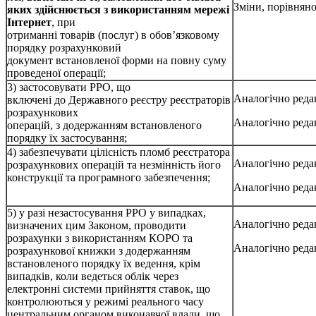
Зміни, порівняно
яких здійснюється з використанням мережі
Інтернет
, при
отриманні товарів (послуг) в обов’язковому
порядку розрахунковий
документ встановленої форми на повну суму
проведеної операції;
3) застосовувати РРО, що
Аналогічно редак
включені до Державного реєстру реєстраторів
розрахункових
Аналогічно редак
операцій, з додержанням встановленого
порядку їх застосування;
4) забезпечувати цілісність пломб реєстратора
Аналогічно редак
розрахункових операцій та незмінність його
конструкції та програмного забезпечення;
Аналогічно редак
5) у разі незастосування РРО у випадках,
Аналогічно редак
визначених цим Законом, проводити
розрахунки з використанням КОРО та
Аналогічно редак
розрахункової книжки з додержанням
встановленого порядку їх ведення, крім
випадків, коли ведеться облік через
електронні системи прийняття ставок, що
контролюються у режимі реального часу
центральним органом виконавчої влади, що