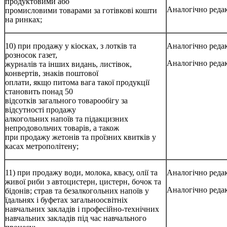
продуктовими або
Аналогічно редак
промисловими товарами за готівкові кошти
на ринках;
10) при продажу у кіосках, з лотків та
Аналогічно редак
розносок газет,
Аналогічно редак
журналів та інших видань, листівок,
конвертів, знаків поштової
оплати, якщо питома вага такої продукції
становить понад 50
відсотків загального товарообігу за
відсутності продажу
алкогольних напоїв та підакцизних
непродовольчих товарів, а також
при продажу жетонів та проїзних квитків у
касах метрополітену;
11) при продажу води, молока, квасу, олії та
Аналогічно редак
живої риби з автоцистерн, цистерн, бочок та
Аналогічно редак
бідонів; страв та безалкогольних напоїв у
їдальнях і буфетах загальноосвітніх
навчальних закладів і професійно-технічних
навчальних закладів під час навчального