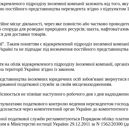
докремленого підрозділу іноземної компанії залежить від того, як
ню постійного представництва нерезидента згідно з підпунктом 14
йне місце діяльності, через яке повністю або частково проводить
бо споруда для розвідки природних ресурсів; шахта, нафтова/газов
я для доставки товарів.
ї". Таким поняттям є відокремлений підрозділ іноземної компанії,
країні та не підпадає під визначення постійного представництва з
тя на облік відокремленого підрозділу іноземної компанії, органі
на території України згідно із законом.
редставництва іноземних юридичних осіб зобов'язані звернутися п
державної податкової служби за своїм місцезнаходженням.
ійснюється не пізніше наступного робочого дня з дня надходження
езультатами податкового контролю ведення нерезидентом господар
надсилається через компетентний орган України до компетентного о
вної податкової служби регламентуються Порядком обліку платник
ним в Міністерстві юстиції України 29.12.2011 за N 1562/20300 (да