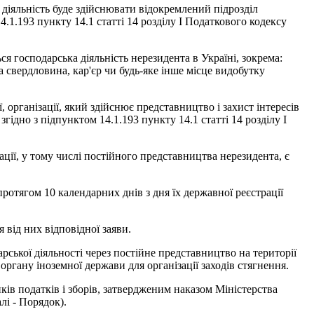
у діяльність буде здійснювати відокремлений підрозділ
.1.193 пункту 14.1 статті 14 розділу I Податкового кодексу
ся господарська діяльність нерезидента в Україні, зокрема:
а свердловина, кар'єр чи будь-яке інше місце видобутку
 організації, який здійснює представництво і захист інтересів
гідно з підпунктом 14.1.193 пункту 14.1 статті 14 розділу I
зації, у тому числі постійного представництва нерезидента, є
ротягом 10 календарних днів з дня їх державної реєстрації
 від них відповідної заяви.
ської діяльності через постійне представництво на території
ргану іноземної держави для організації заходів стягнення.
ів податків і зборів, затвердженим наказом Міністерства
лі - Порядок).