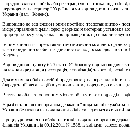
Порядок взяття на облік або реєстрації як платника податків ві
нерезидента на території України та чи відповідає він визначен
України (далі - Кодекс).
Відповідно до зазначеної норми постійне представництво - пості
місце управління; філія; офіс; фабрика; майстерня; установка а
природних ресурсів; склад або приміщення, що використовуєтьс
Іншим є поняття "представництво іноземної компанії, організаці
такої юридичної особи, не здійснює господарської діяльності в У
Кодексу.
Відповідно до пункту 65.5 статті 65 Кодексу підставою для взят
належна акредитація (реєстрація, легалізація) такого підрозділу 
Для взяття на облік постійні представництва нерезидентів та п
(акредитації, легалізації) в установленому порядку до органів 
Взяття на облік за основним місцем обліку таких підрозділів зд
У разі встановлення органом державної податкової служби за р
України без взяття на податковий облік складається акт, який 
Процедури взяття на облік платників податків в органах держа
фінансів України від 09.12.2011 N 1588, із змінами, зареєстрова