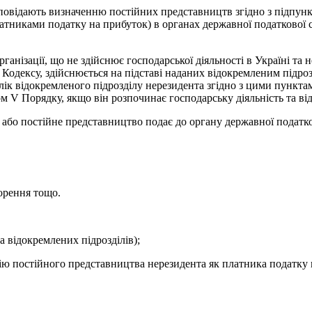
повідають визначенню постійних представництв згідно з підпункто
платниками податку на прибуток) в органах державної податкової
організації, що не здійснює господарської діяльності в Україні та
 I Кодексу, здійснюється на підставі наданих відокремленим підро
лік відокремленого підрозділу нерезидента згідно з цими пунктами
м V Порядку, якщо він розпочинає господарську діяльність та в
ї або постійне представництво подає до органу державної податк
ворення тощо.
а відокремлених підрозділів);
цію постійного представництва нерезидента як платника податку 