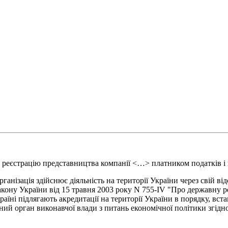
реєстрацію представництва компанії <…> платником податків і п
анізація здійснює діяльність на території України через свій ві
акону України від 15 травня 2003 року N 755-IV "Про державну р
раїні підлягають акредитації на території України в порядку, в
ьний орган виконавчої влади з питань економічної політики згід