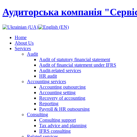
Аудиторська компанія "Сервіс
Home
About Us
Services
Audit
Audit of statutory financial statement
Audit of financial statement under IFRS
Audit-related services
HR audit
Accounting services
Accounting outsourcing
Accounting setting
Recovery of accounting
Reporting
Payroll & HR outsoursing
Consulting
Consulting support
Tax advice and planning
IFRS consulting
Related services