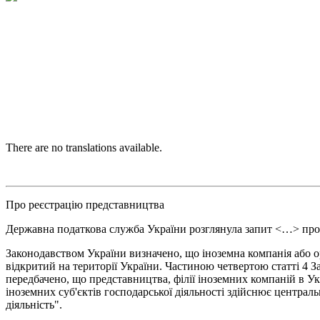
There are no translations available.
Про реєстрацію представництва
Державна податкова служба України розглянула запит <…> про 
Законодавством України визначено, що іноземна компанія або орг
відкритий на території України. Частиною четвертою статті 4 З
передбачено, що представництва, філії іноземних компаній в Ук
іноземних суб'єктів господарської діяльності здійснює централ
діяльність".