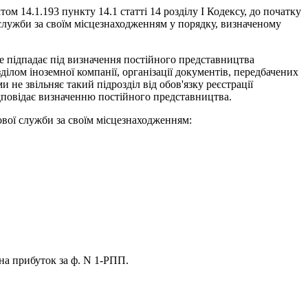
м 14.1.193 пункту 14.1 статті 14 розділу I Кодексу, до початку
 служби за своїм місцезнаходженням у порядку, визначеному
 не підпадає під визначення постійного представництва
зділом іноземної компанії, організації документів, передбачених
 не звільняє такий підрозділ від обов'язку реєстрації
ідповідає визначенню постійного представництва.
ової служби за своїм місцезнаходженням:
на прибуток за ф. N 1-РПП.