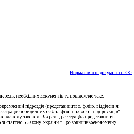
Нормативные документы >>>
ерелік необхідних документів та повідомляє таке.
докремлений підрозділ (представництво, філію, відділення),
еєстрацію юридичних осіб та фізичних осіб - підприємців"
становленому законом. Зокрема, реєстрацію представництв
но зі статтею 5 Закону України "Про зовнішньоекономічну