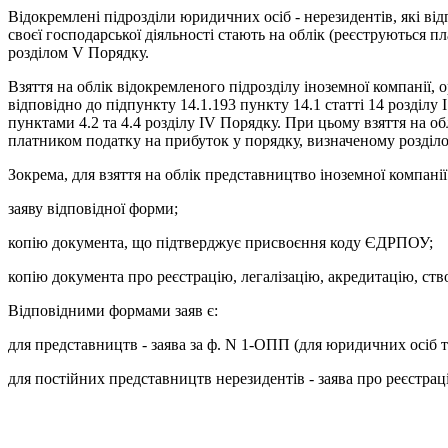
Відокремлені підрозділи юридичних осіб - нерезидентів, які від
своєї господарської діяльності стають на облік (реєструються 
розділом V Порядку.
Взяття на облік відокремленого підрозділу іноземної компанії, 
відповідно до підпункту 14.1.193 пункту 14.1 статті 14 розділу
пунктами 4.2 та 4.4 розділу IV Порядку. При цьому взяття на об
платником податку на прибуток у порядку, визначеному розділо
Зокрема, для взяття на облік представництво іноземної компані
заяву відповідної форми;
копію документа, що підтверджує присвоєння коду ЄДРПОУ;
копію документа про реєстрацію, легалізацію, акредитацію, ст
Відповідними формами заяв є:
для представництв - заява за ф. N 1-ОПП (для юридичних осіб т
для постійних представництв нерезидентів - заява про реєстра