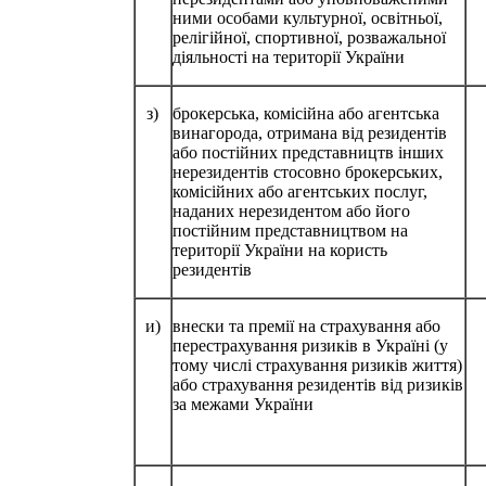
ними особами культурної, освітньої,
релігійної, спортивної, розважальної
діяльності на території України
з)
брокерська, комісійна або агентська
винагорода, отримана від резидентів
або постійних представництв інших
нерезидентів стосовно брокерських,
комісійних або агентських послуг,
наданих нерезидентом або його
постійним представництвом на
території України на користь
резидентів
и)
внески та премії на страхування або
перестрахування ризиків в Україні (у
тому числі страхування ризиків життя)
або страхування резидентів від ризиків
за межами України