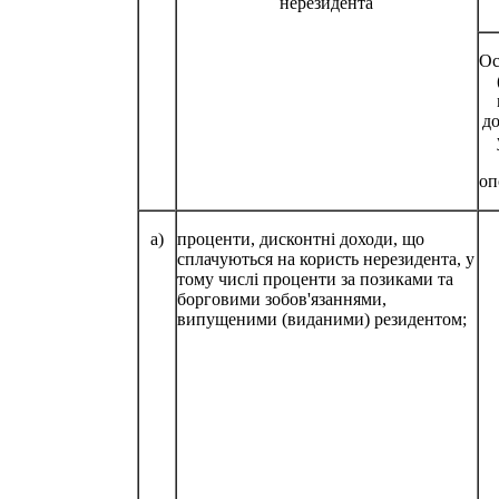
нерезидента
Ос
д
оп
а)
проценти, дисконтні доходи, що
сплачуються на користь нерезидента, у
тому числі проценти за позиками та
борговими зобов'язаннями,
випущеними (виданими) резидентом;