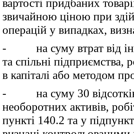
вартості придбаних товарів
звичайною ціною при зді
операцій у випадках, виз
- на суму втрат від інве
та спільні підприємства, 
в капіталі або методом пр
- на суму 30 відсотків в
необоротних активів, робі
пункті 140.2 та у підпунк
визнані контрольованими 