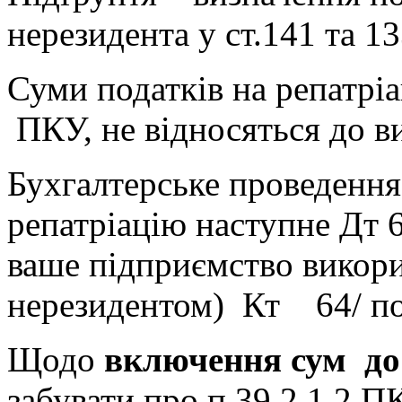
нерезидента у ст.141 та 1
Суми податків на репатріа
ПКУ, не відносяться до в
Бухгалтерське проведення
репатріацію наступне Дт 6
ваше підприємство викори
нерезидентом) Кт 64/ под
Щодо
включення сум до
забувати про п.39.2.1.2 П