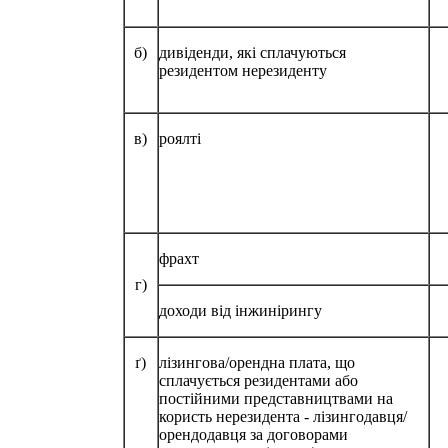
б)
дивіденди, які сплачуються
резидентом нерезиденту
в)
роялті
фрахт
г)
доходи від інжинірингу
ґ)
лізингова/орендна плата, що
сплачується резидентами або
постійними представництвами на
користь нерезидента - лізингодавця/
орендодавця за договорами