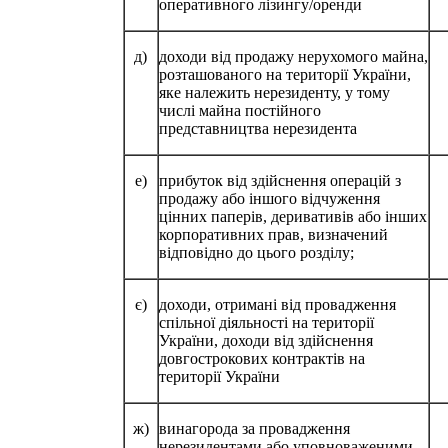
оперативного лізингу/оренди
д)
доходи від продажу нерухомого майна,
розташованого на території України,
яке належить нерезиденту, у тому
числі майна постійного
представництва нерезидента
е)
прибуток від здійснення операцій з
продажу або іншого відчуження
цінних паперів, деривативів або інших
корпоративних прав, визначений
відповідно до цього розділу;
є)
доходи, отримані від провадження
спільної діяльності на території
України, доходи від здійснення
довгострокових контрактів на
території України
ж)
винагорода за провадження
нерезидентами або уповноваженими