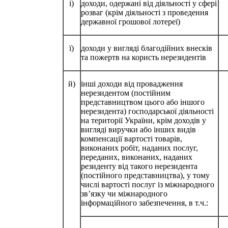
і)
доходи, одержані від діяльності у сфері
розваг (крім діяльності з проведення
державної грошової лотереї)
ї)
доходи у вигляді благодійних внесків
та пожертв на користь нерезидентів
й)
інші доходи від провадження
нерезидентом (постійним
представництвом цього або іншого
нерезидента) господарської діяльності
на території України, крім доходів у
вигляді виручки або інших видів
компенсації вартості товарів,
виконаних робіт, наданих послуг,
переданих, виконаних, наданих
резиденту від такого нерезидента
(постійного представництва), у тому
числі вартості послуг із міжнародного
зв’язку чи міжнародного
інформаційного забезпечення, в т.ч.: