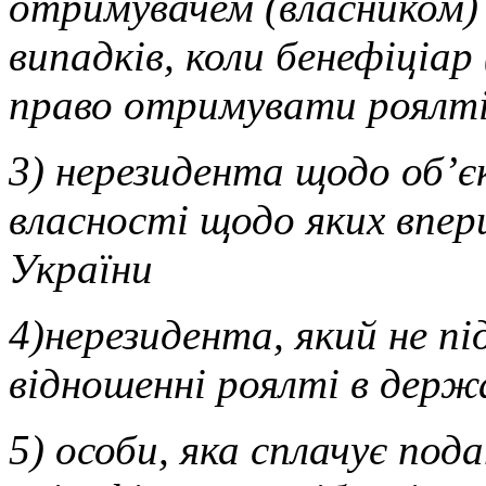
отримувачем (власником) 
випадків, коли бенефіціа
право отримувати роялті
3) нерезидента щодо об’є
власності щодо яких впер
України
4)нерезидента, який не п
відношенні роялті в держа
5) особи, яка сплачує под